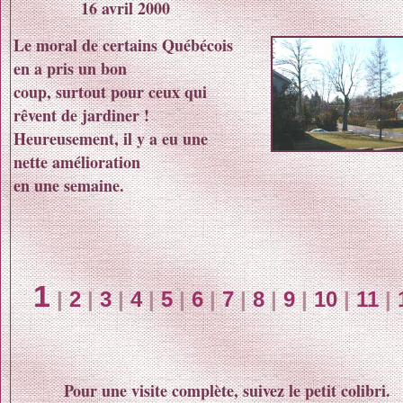
16 avril 2000
Le moral de certains Québécois
en a pris un bon
coup, surtout pour ceux qui
rêvent de jardiner !
Heureusement, il y a eu une
nette amélioration
en une semaine.
1
|
2
|
3
|
4
|
5
|
6
|
7
|
8
|
9
|
10
|
11
|
Pour une visite complète, suivez le petit colibri.