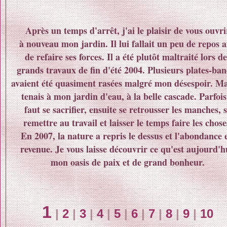
Après un temps d'arrêt, j'ai le plaisir de vous ouvri
à nouveau mon jardin. Il lui fallait un peu de repos a
de refaire ses forces. Il a été plutôt maltraité lors de
grands travaux de fin d'été 2004. Plusieurs plates-ba
avaient été quasiment rasées malgré mon désespoir. Ma
tenais à mon jardin d'eau, à la belle cascade. Parfois 
faut se sacrifier, ensuite se retrousser les manches, 
remettre au travail et laisser le temps faire les chose
En 2007, la nature a repris le dessus et l'abondance 
revenue. Je vous laisse découvrir ce qu'est aujourd'h
mon oasis de paix et de grand bonheur.
1
|
2
|
3
|
4
|
5
|
6
|
7
|
8
|
9
|
10