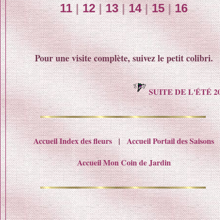
11
|
12
|
13
|
14
|
15
|
16
Pour une visite complète, suivez le petit colibri.
SUITE DE L'ÉTÉ 2
Accueil Index des fleurs
|
Accueil Portail des Saisons
Accueil Mon Coin de Jardin