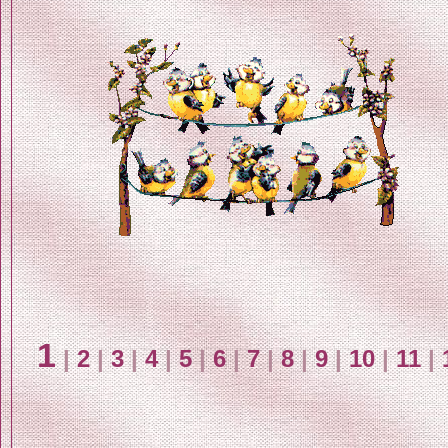
1
|
2
|
3
|
4
|
5
|
6
|
7
|
8
|
9
|
10
|
11
|