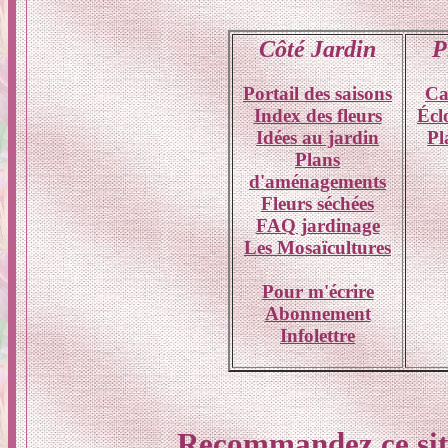
Côté Jardin
P
Portail des saisons
Ca
Index des fleurs
Écl
Idées au jardin
Pl
Plans
d'aménagements
Fleurs séchées
FAQ jardinage
Les Mosaïcultures
Pour m'écrire
Abonnement
Infolettre
Recommandez ce sit