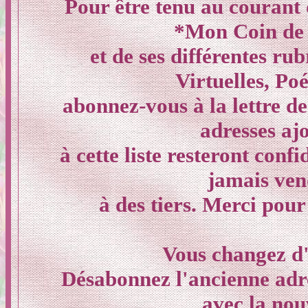
Pour être tenu au courant 
*Mon Coin de
et de ses différentes ru
Virtuelles, Poés
abonnez-vous à la lettre de
adresses aj
à cette liste resteront confi
jamais ven
à des tiers. Merci pour
Vous changez d'
Désabonnez l'ancienne adr
avec la nou