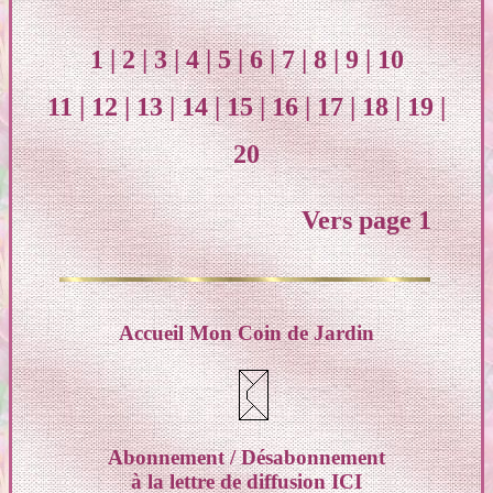
1
|
2
|
3
|
4
|
5
|
6
|
7
|
8
|
9
|
10
11
|
12
|
13
|
14
|
15
|
16
|
17
|
18
|
19
|
20
Vers page 1
Accueil Mon Coin de Jardin
Abonnement / Désabonnement
à la lettre de diffusion
ICI