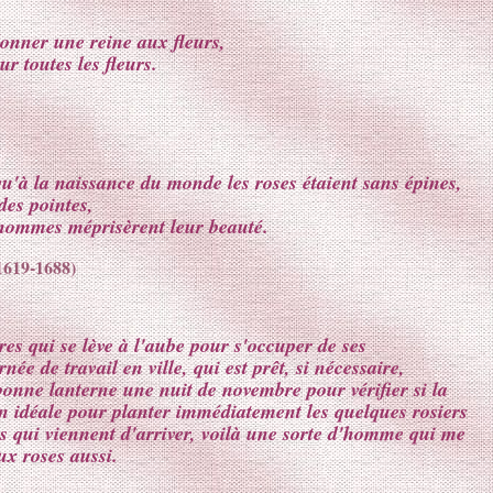
donner une reine aux fleurs,
ur toutes les fleurs.
 qu'à la naissance du monde les roses étaient sans épines,
des pointes,
hommes méprisèrent leur beauté.
1619-1688)
es qui se lève à l'aube pour s'occuper de ses
née de travail en ville, qui est prêt, si nécessaire,
bonne lanterne une nuit de novembre pour vérifier si la
on idéale pour planter immédiatement les quelques rosiers
s qui viennent d'arriver, voilà une sorte d'homme qui me
aux roses aussi.