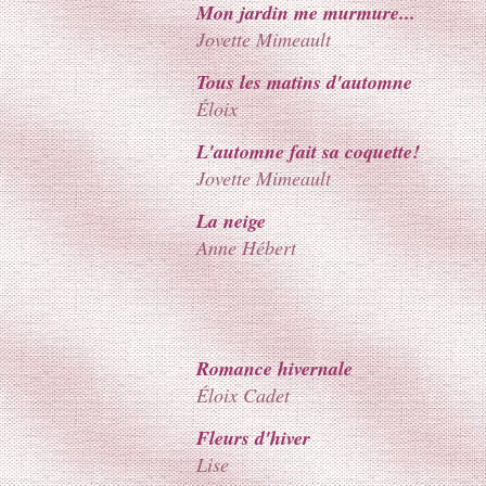
Mon jardin me murmure...
Jovette Mimeault
Tous les matins d'automne
Éloix
L'automne fait sa coquette!
Jovette Mimeault
La neige
Anne Hébert
Romance hivernale
Éloix Cadet
Fleurs d'hiver
Lise