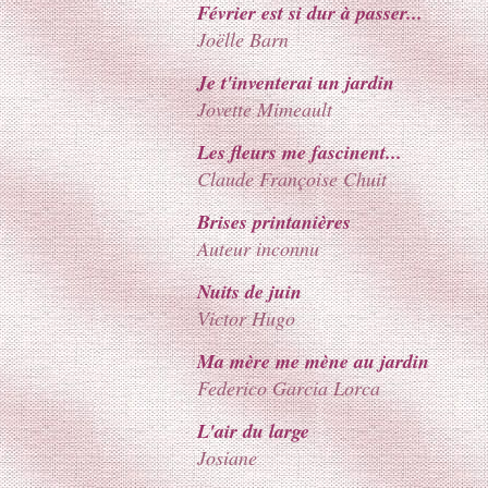
Février est si dur à passer...
Joëlle Barn
Je t'inventerai un jardin
Jovette Mimeault
Les fleurs me fascinent...
Claude Françoise Chuit
Brises printanières
Auteur inconnu
Nuits de juin
Victor Hugo
Ma mère me mène au jardin
Federico Garcia Lorca
L'air du large
Josiane