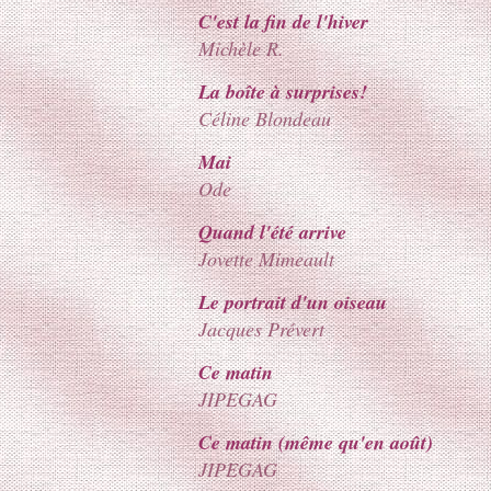
C'est la fin de l'hiver
Michèle R.
La boîte à surprises!
Céline Blondeau
Mai
Ode
Quand l'été arrive
Jovette Mimeault
Le portrait d'un oiseau
Jacques Prévert
Ce matin
JIPEGAG
Ce matin (même qu'en août)
JIPEGAG