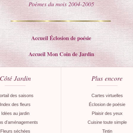
Poèmes du mois 2004-2005
Accueil Éclosion de poésie
Accueil Mon Coin de Jardin
Côté Jardin
Plus encore
ortail des saisons
Cartes virtuelles
Index des fleurs
Éclosion de poésie
Idées au jardin
Plaisir des yeux
ns d'aménagements
Cuisine toute simple
Fleurs séchées
Tintin