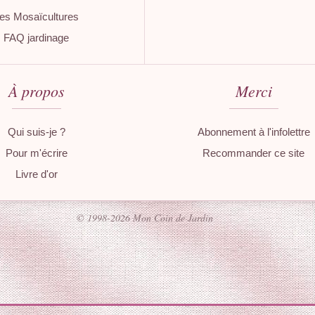
es Mosaïcultures
FAQ jardinage
À propos
Merci
Qui suis-je ?
Abonnement à l'infolettre
Pour m'écrire
Recommander ce site
Livre d'or
© 1998-2026 Mon Coin de Jardin