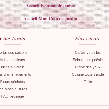
Accueil Éclosion de poésie
Accueil Mon Coin de Jardin
Côté Jardin
Plus encore
ortail des saisons
Cartes virtuelles
Index des fleurs
Éclosion de poésie
Idées au jardin
Plaisir des yeux
ns d'aménagements
Cuisine toute simple
Fleurs séchées
Tintin
es Mosaïcultures
FAQ jardinage