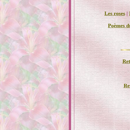
Les roses
|
Poèmes d
Ret
Re