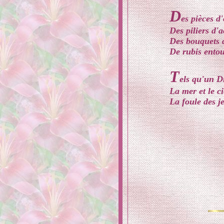
D
es pièces d
Des piliers d
Des bouquets d
De rubis entou
T
els qu'un D
La mer et le c
La foule des je