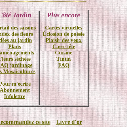
Côté Jardin
Plus encore
rtail des saisons
Cartes virtuelles
ndex des fleurs
Éclosion de poésie
dées au jardin
Plaisir des yeux
Plans
Casse-tête
'aménagements
Cuisine
Fleurs séchées
Tintin
AQ jardinage
FAQ
s Mosaïcultures
Pour m'écrire
Abonnement
Infolettre
ecommandez ce site
Livre d'or