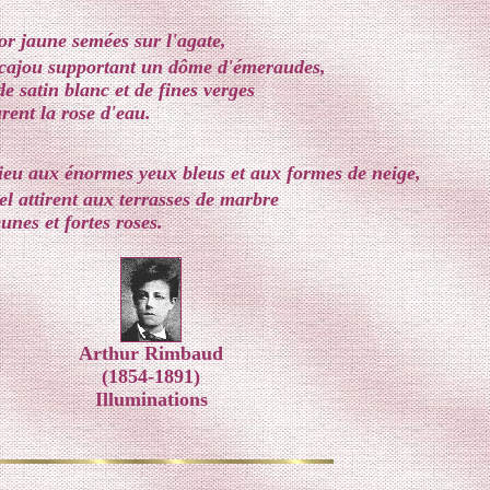
'or jaune semées sur l'agate,
'acajou supportant un dôme d'émeraudes,
e satin blanc et de fines verges
rent la rose d'eau.
ieu aux énormes yeux bleus et aux formes de neige,
iel attirent aux terrasses de marbre
unes et fortes roses.
Arthur Rimbaud
(1854-1891)
Illuminations