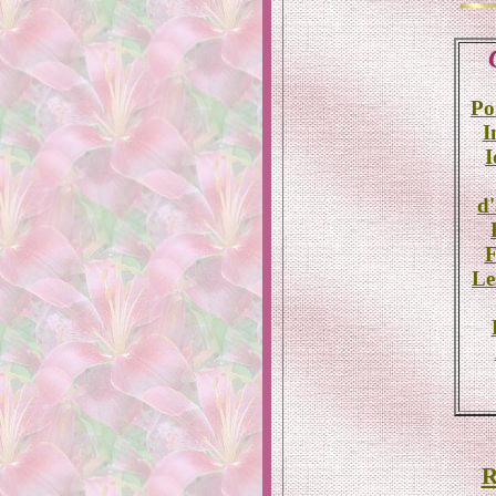
Po
I
I
d
F
Le
R