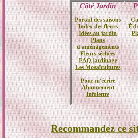
Côté Jardin
P
Portail des saisons
Ca
Index des fleurs
Écl
Idées au jardin
Pl
Plans
d'aménagements
Fleurs séchées
FAQ jardinage
Les Mosaïcultures
Pour m'écrire
Abonnement
Infolettre
Recommandez ce si