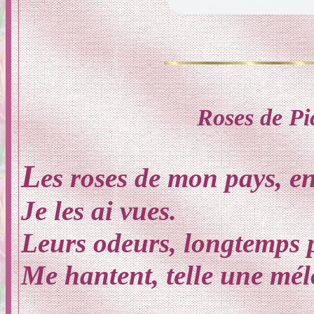
Roses de Pi
L
es roses de mon pays, en
Je les ai vues.
Leurs odeurs, longtemps 
Me hantent, telle une mél