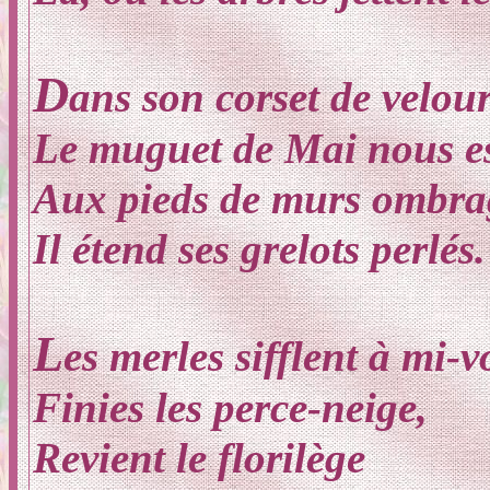
D
ans son corset de velour
Le muguet de Mai nous est
Aux pieds de murs ombra
Il étend ses grelots perlés.
L
es merles sifflent à mi-v
Finies les perce-neige,
Revient le florilège