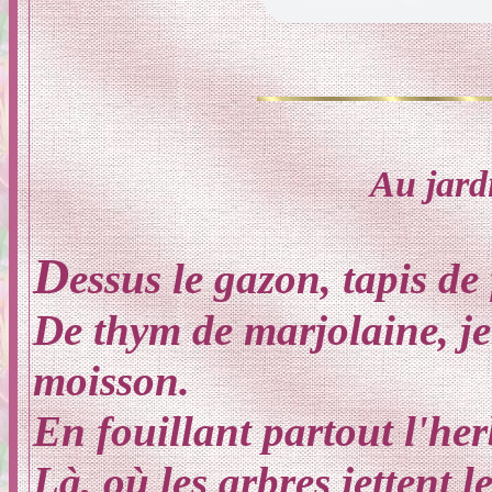
Au jard
D
essus le gazon, tapis de
De thym de marjolaine, je
moisson.
En fouillant partout l'her
Là, où les arbres jettent le