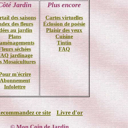
Côté Jardin
Plus encore
rtail des saisons
Cartes virtuelles
ndex des fleurs
Éclosion de poésie
dées au jardin
Plaisir des yeux
Plans
Cuisine
'aménagements
Tintin
Fleurs séchées
FAQ
AQ jardinage
s Mosaïcultures
Pour m'écrire
Abonnement
Infolettre
ecommandez ce site
Livre d'or
© Mon Coin de Jardin