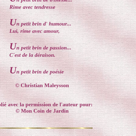
Rime avec tendresse
U
n petit brin d' humour...
Lui, rime avec amour,
U
n petit brin de passion...
C'est de la déraison.
U
n petit brin de poésie
© Christian Maleysson
lié avec la permission de l'auteur pour:
© Mon Coin de Jardin