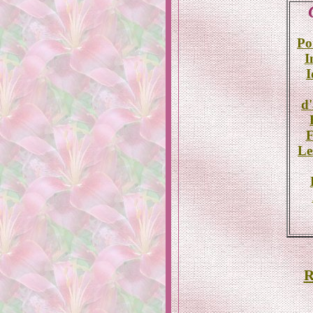
Po
I
I
d
F
Le
R