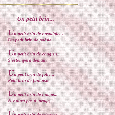
Un petit brin...
U
n petit brin de nostalgie...
Un petit brin de poésie
U
n petit brin de chagrin...
S'estompera demain
U
n petit brin de folie...
Petit brin de fantaisie
U
n petit brin de nuage...
N'y aura pas d' orage,
U
n petit brin de tristesse...