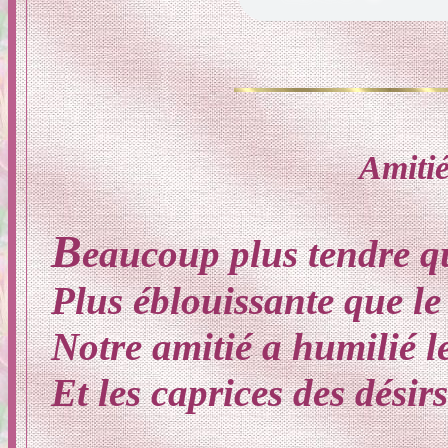
Amiti
B
eaucoup plus tendre q
Plus éblouissante que le
Notre amitié a humilié l
Et les caprices des désirs