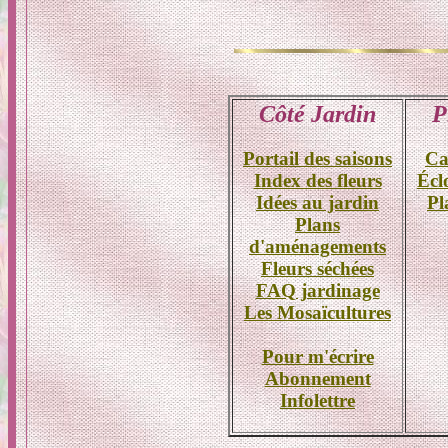
Côté Jardin
P
Portail des saisons
Ca
Index des fleurs
Écl
Idées au jardin
Pl
Plans
d'aménagements
Fleurs séchées
FAQ jardinage
Les Mosaïcultures
Pour m'écrire
Abonnement
Infolettre