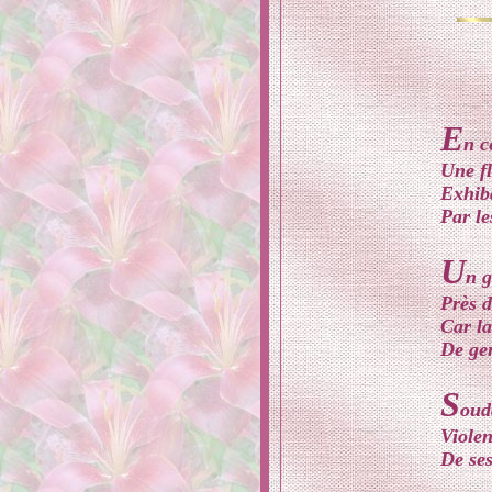
E
n c
Une fl
Exhiba
Par le
U
n 
Près d
Car la
De gen
S
oud
Violen
De ses