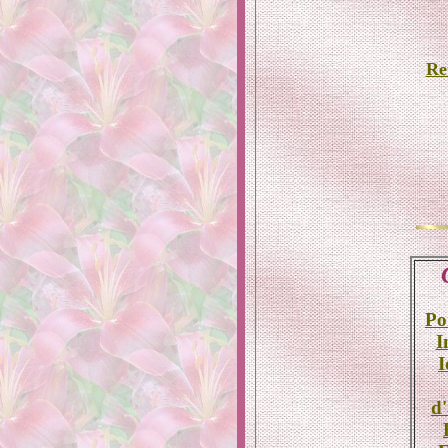
Re
Po
I
I
d