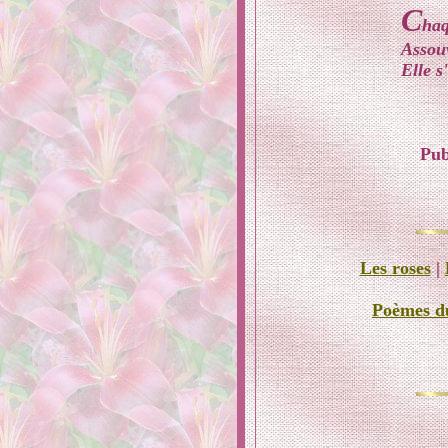
C
haq
Assouv
Elle s
Pub
Les roses
|
Poèmes d