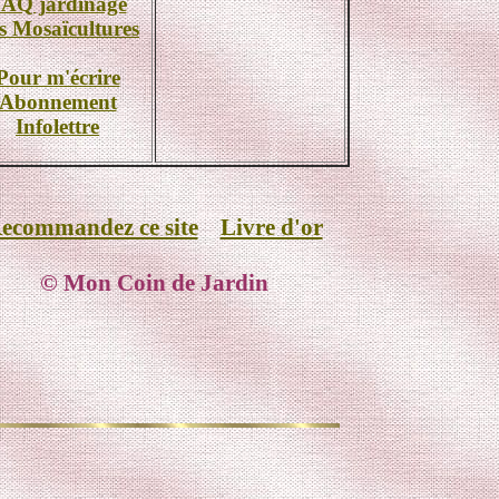
AQ jardinage
s Mosaïcultures
Pour m'écrire
Abonnement
Infolettre
ecommandez ce site
Livre d'or
© Mon Coin de Jardin