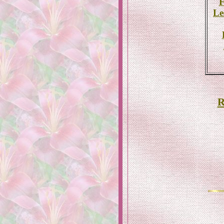
F
Le
R