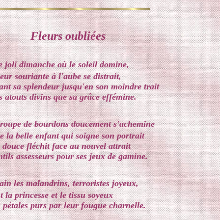
Fleurs oubliées
e joli dimanche où le soleil domine,
eur souriante à l'aube se distrait,
nt sa splendeur jusqu'en son moindre trait
s atouts divins que sa grâce effémine.
groupe de bourdons doucement s'achemine
e la belle enfant qui soigne son portrait
 douce fléchit face au nouvel attrait
tils assesseurs pour ses jeux de gamine.
ain les malandrins, terroristes joyeux,
t la princesse et le tissu soyeux
 pétales purs par leur fougue charnelle.