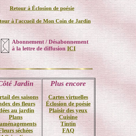
Retour à Éclosion de poésie
tour à l'accueil de Mon Coin de Jardin
Abonnement / Désabonnement
à la lettre de diffusion
ICI
Côté Jardin
Plus encore
rtail des saisons
Cartes virtuelles
ndex des fleurs
Éclosion de poésie
dées au jardin
Plaisir des yeux
Plans
Cuisine
'aménagements
Tintin
Fleurs séchées
FAQ